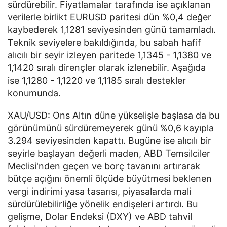
sürdürebilir. Fiyatlamalar tarafında ise açıklanan
verilerle birlikt EURUSD paritesi dün %0,4 değer
kaybederek 1,1281 seviyesinden günü tamamladı.
Teknik seviyelere bakıldığında, bu sabah hafif
alıcılı bir seyir izleyen paritede 1,1345 - 1,1380 ve
1,1420 sıralı dirençler olarak izlenebilir. Aşağıda
ise 1,1280 - 1,1220 ve 1,1185 sıralı destekler
konumunda.
XAU/USD: Ons Altın düne yükselişle başlasa da bu
görünümünü sürdüremeyerek günü %0,6 kayıpla
3.294 seviyesinden kapattı. Bugüne ise alıcılı bir
seyirle başlayan değerli maden, ABD Temsilciler
Meclisi'nden geçen ve borç tavanını artırarak
bütçe açığını önemli ölçüde büyütmesi beklenen
vergi indirimi yasa tasarısı, piyasalarda mali
sürdürülebilirliğe yönelik endişeleri artırdı. Bu
gelişme, Dolar Endeksi (DXY) ve ABD tahvil