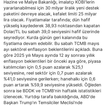
Hazine ve Maliye Bakanlığı, imalatçı KOBİ'lerin
yararlanabilmesi için 30 milyar liralık yeni destek
paketini devreye alacak, kefalet limiti 25 milyar
lira olacak. Fiyatlamalar tarafında; dün hafif
yükseliş kaydederek 38,93 noktasından kapatan
Dolar/TL bu sabah 39,0 seviyesini hafif üzerinde
seyrediyor. Kurda günün geri kalanında bu
fiyatlama devam edebilir. Bu sabah TCMB mayıs
ayı sektörel enflasyon beklentilerini açıkladı. Buna
göre 2025 yılı Mayıs ayında 12 ay sonrası yıllık
enflasyon beklentileri bir önceki aya göre, piyasa
katılımcıları için 0,5 puan azalarak %25,1
seviyesine, reel sektör için 0,7 puan azalarak
%41,0 seviyesine gerilerken; hanehalkı için 0,6
puan artarak %59,9 seviyesine yükseldi. Öğleden
sonra ise BDDK ve TCMB'nin haftalık istatistikleri
izlenecek. Yurtdışı tarafa bakıldığında, ABD'de
Başkan Trump'ın Temsilciler Meclisi'nde