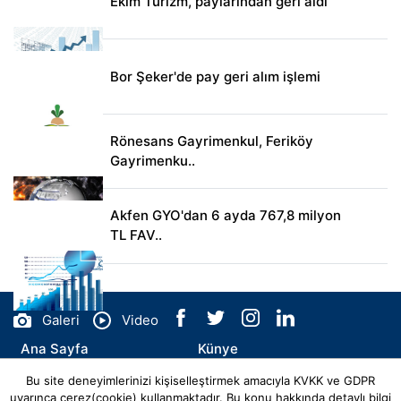
Ekim Turizm, paylarından geri aldı
Bor Şeker'de pay geri alım işlemi
Rönesans Gayrimenkul, Feriköy
Gayrimenku..
Akfen GYO'dan 6 ayda 767,8 milyon
TL FAV..
Galeri
Video
Ana Sayfa
Künye
Bu site deneyimlerinizi kişiselleştirmek amacıyla KVKK ve GDPR
İletişim
uyarınca çerez(cookie) kullanmaktadır. Bu konu hakkında detaylı bilgi