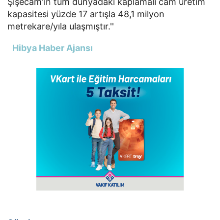
Şişecam'ın tüm dünyadaki kaplamalı cam üretim
kapasitesi yüzde 17 artışla 48,1 milyon
metrekare/yıla ulaşmıştır.''
Hibya Haber Ajansı