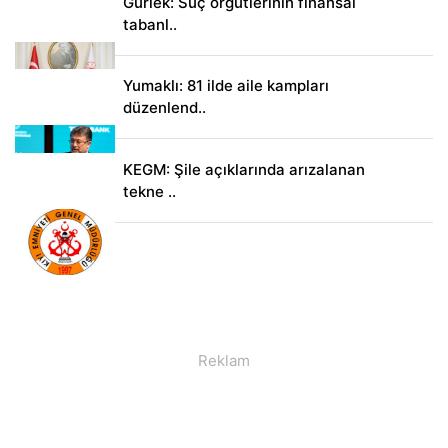
Gürlek: Suç örgütlerinin finansal
tabanl..
Yumaklı: 81 ilde aile kampları
düzenlend..
KEGM: Şile açıklarında arızalanan
tekne ..