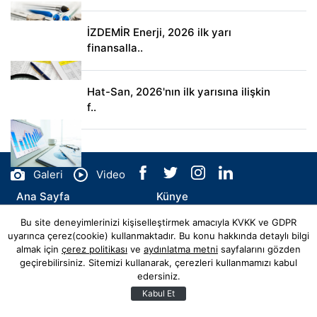
İZDEMİR Enerji, 2026 ilk yarı
finansalla..
Hat-San, 2026'nın ilk yarısına ilişkin
f..
Galeri
Video
Ana Sayfa
Künye
Bu site deneyimlerinizi kişiselleştirmek amacıyla KVKK ve GDPR
İletişim
uyarınca çerez(cookie) kullanmaktadır. Bu konu hakkında detaylı bilgi
almak için
çerez politikası
ve
aydınlatma metni
sayfalarını gözden
geçirebilirsiniz. Sitemizi kullanarak, çerezleri kullanmamızı kabul
edersiniz.
© Copyright 2026 cemiyetdunyasi.com Tüm Hakları Saklıdır.
Web sitemiz
Hibya Haber Ajansı
Abonesidir.
Kabul Et